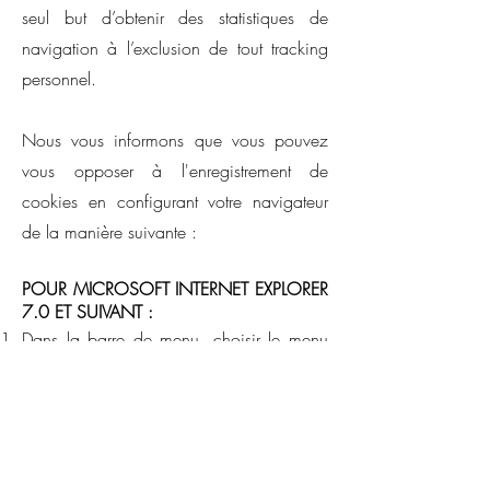
seul but d’obtenir des statistiques de
navigation à l’exclusion de tout tracking
personnel.
Nous vous informons que vous pouvez
vous opposer à l'enregistrement de
cookies en configurant votre navigateur
de la manière suivante :
POUR MICROSOFT INTERNET EXPLORER
7.0 ET SUIVANT :
Dans la barre de menu, choisir le menu
outils;
Dans le menu déroulant, choisir options
internet;
Cliquer sur l'onglet confidentialité;