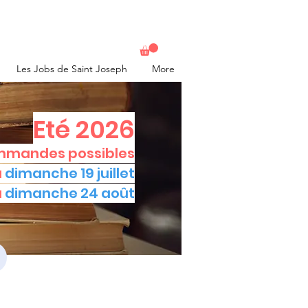
Les Jobs de Saint Joseph
More
Eté 2026
mandes possibles
u
dimanche 19 juillet
u
dimanche 24 août