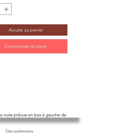
ois jours passés dans la Sainte
, c’est transformé en homme
qu’il sortira de cette rencontre.
ur trouvera dans ce livre une
Ajouter au panier
hie positive, une nouvelle façon
r les réalités quotidiennes de la
Commander et payer
essionnelle et familiale, grâce à
ession et à l’exemple de Joseph,
 Jésus.
 à offrir pour la joie et la paix des
de Scorraille
, époux et père de 5
 cadre supérieur en entreprise puis
ur d’Ecclésia RH, puise dans son
 la note prévue en bas à gauche de
ce personnelle et professionnelle
us partager son amitié avec Saint
Sites partenaires