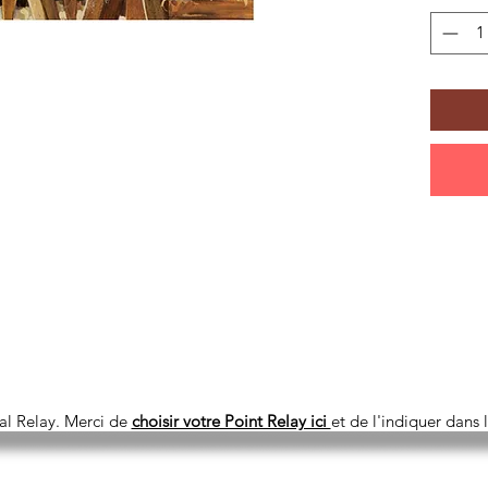
Après tr
Famille
nouveau 
Le lecte
philosop
d’aborde
vie prof
l’interc
Marie et
À lire et
coeurs
Jacques 
enfants,
fondate
al Relay. Merci de
choisir votre Point Relay ici
et de l'indiquer dans
expérien
pour no
Joseph.