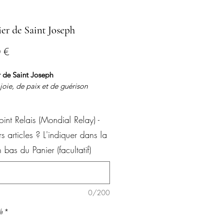
ier de Saint Joseph
Prix
 €
r de Saint Joseph
joie, de paix et de guérison
e tracassé par son travail et au
oint Relais (Mondial Relay) -
e vie effréné se rend à Nazareth
 affaires. Sur les conseils d’un
rs articles ? L'indiquer dans la
ne, il frappe à la porte de
 bas du Panier (facultatif)
Marie et Jésus.
os de la Sainte Famille vont lui
couvrir une nouvelle vision du
 de l’entreprise, et de la vie en
0/200
.
é
*