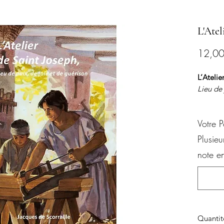
L'Atel
12,00
L’Atelie
Lieu de 
Un homm
Votre P
rythme d
pour ses
Plusieu
autochto
note en
Joseph, 
Les prop
faire dé
travail,
général
Quantit